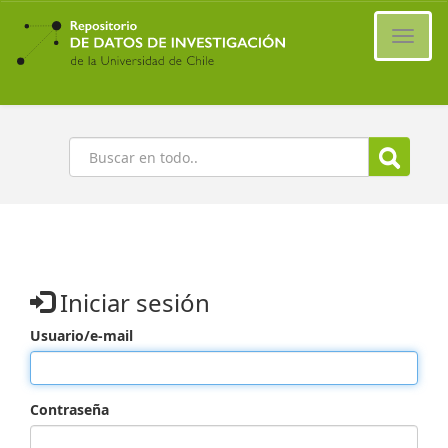
Ir
al
Cambi
contenido
naveg
principal
Buscar
Iniciar sesión
Usuario/e-mail
Contraseña