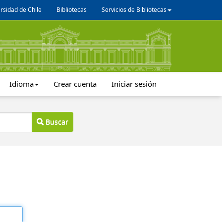
rsidad de Chile
Bibliotecas
Servicios de Bibliotecas
Idioma
Crear cuenta
Iniciar sesión
Buscar