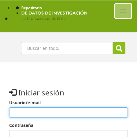
Ir
al
Cambi
contenido
naveg
principal
Buscar
Iniciar sesión
Usuario/e-mail
Contraseña