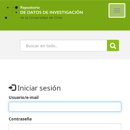
Ir
al
Cambi
contenido
naveg
principal
Buscar
Iniciar sesión
Usuario/e-mail
Contraseña