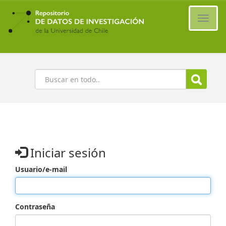
Ir
al
Cambi
contenido
naveg
principal
Buscar
Iniciar sesión
Usuario/e-mail
Contraseña