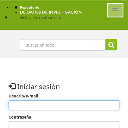
Ir
al
Cambi
contenido
naveg
principal
Buscar
Iniciar sesión
Usuario/e-mail
Contraseña