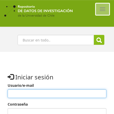
Ir
al
Cambi
contenido
naveg
principal
Buscar
Iniciar sesión
Usuario/e-mail
Contraseña