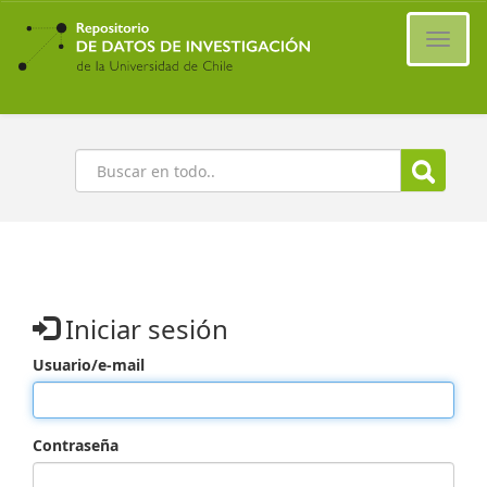
Ir
al
Cambi
contenido
naveg
principal
Buscar
Iniciar sesión
Usuario/e-mail
Contraseña