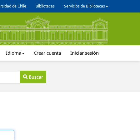
rsidad de Chile
Bibliotecas
Servicios de Bibliotecas
Idioma
Crear cuenta
Iniciar sesión
Buscar