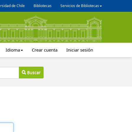
rsidad de Chile
Bibliotecas
Servicios de Bibliotecas
Idioma
Crear cuenta
Iniciar sesión
Buscar