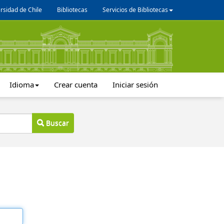
rsidad de Chile
Bibliotecas
Servicios de Bibliotecas
Idioma
Crear cuenta
Iniciar sesión
Buscar