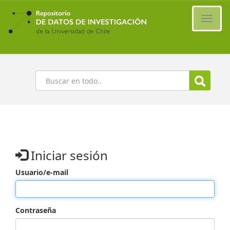
Ir
al
Cambi
contenido
naveg
principal
Buscar
Iniciar sesión
Usuario/e-mail
Contraseña