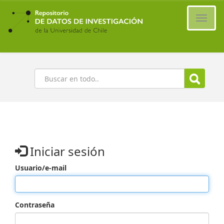
Ir
al
Cambi
contenido
naveg
principal
Buscar
Iniciar sesión
Usuario/e-mail
Contraseña