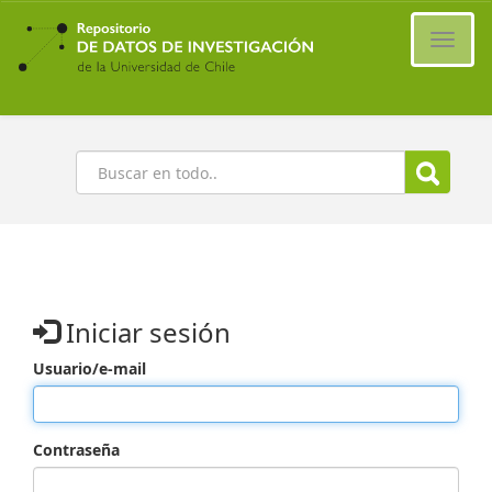
Ir
al
Cambi
contenido
naveg
principal
Buscar
Iniciar sesión
Usuario/e-mail
Contraseña