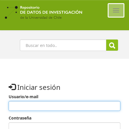
Ir
al
Cambi
contenido
naveg
principal
Buscar
Iniciar sesión
Usuario/e-mail
Contraseña