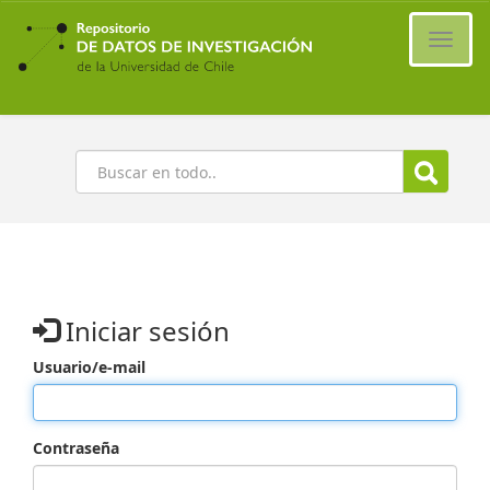
Ir
al
Cambi
contenido
naveg
principal
Buscar
Iniciar sesión
Usuario/e-mail
Contraseña