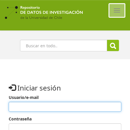
Ir
al
Cambi
contenido
naveg
principal
Buscar
Iniciar sesión
Usuario/e-mail
Contraseña