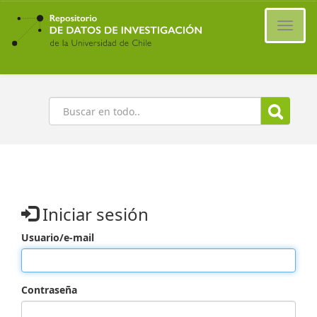
Ir
al
Cambi
contenido
naveg
principal
Buscar
Iniciar sesión
Usuario/e-mail
Contraseña