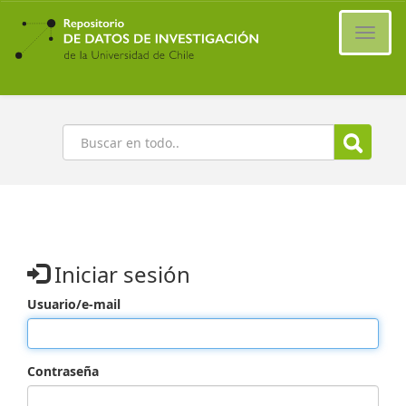
Ir
al
Cambi
contenido
naveg
principal
Buscar
Iniciar sesión
Usuario/e-mail
Contraseña