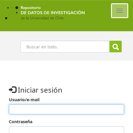
Ir
al
Cambi
contenido
naveg
principal
Buscar
Iniciar sesión
Usuario/e-mail
Contraseña