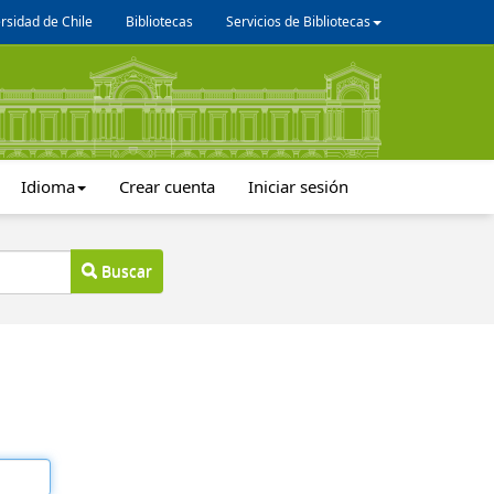
rsidad de Chile
Bibliotecas
Servicios de Bibliotecas
Idioma
Crear cuenta
Iniciar sesión
Buscar