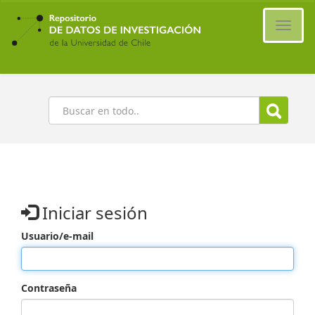
Ir
al
Cambi
contenido
naveg
principal
Buscar
Iniciar sesión
Usuario/e-mail
Contraseña