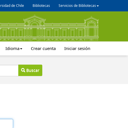
rsidad de Chile
Bibliotecas
Servicios de Bibliotecas
Idioma
Crear cuenta
Iniciar sesión
Buscar