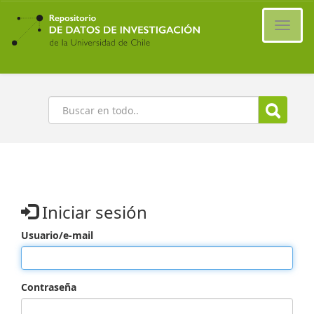
Ir
al
Cambi
contenido
naveg
principal
Buscar
Iniciar sesión
Usuario/e-mail
Contraseña