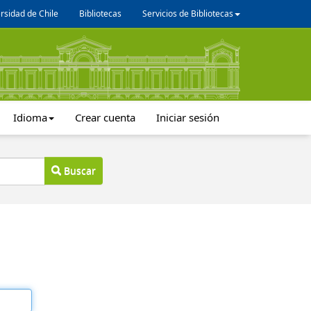
rsidad de Chile
Bibliotecas
Servicios de Bibliotecas
Idioma
Crear cuenta
Iniciar sesión
Buscar