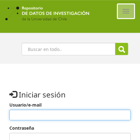
Ir
al
Cambi
contenido
naveg
principal
Buscar
Iniciar sesión
Usuario/e-mail
Contraseña