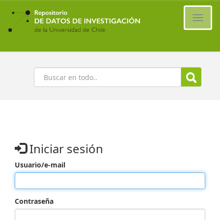
Ir
al
Cambi
contenido
naveg
principal
Buscar
Iniciar sesión
Usuario/e-mail
Contraseña