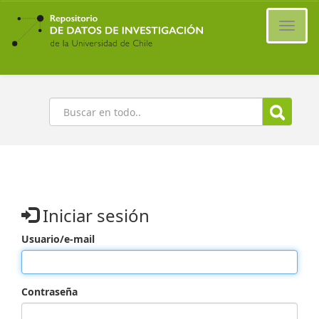
Ir
al
Cambi
contenido
naveg
principal
Buscar
Iniciar sesión
Usuario/e-mail
Contraseña