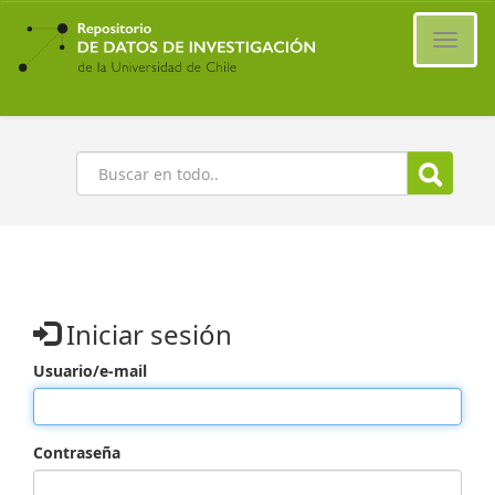
Ir
al
Cambi
contenido
naveg
principal
Buscar
Iniciar sesión
Usuario/e-mail
Contraseña