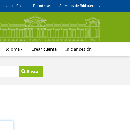
rsidad de Chile
Bibliotecas
Servicios de Bibliotecas
Idioma
Crear cuenta
Iniciar sesión
Buscar