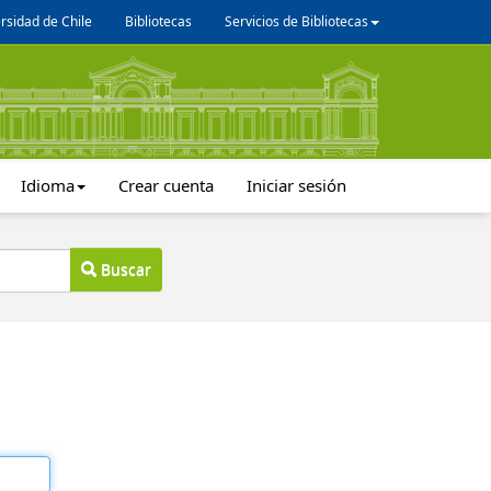
rsidad de Chile
Bibliotecas
Servicios de Bibliotecas
Idioma
Crear cuenta
Iniciar sesión
Buscar