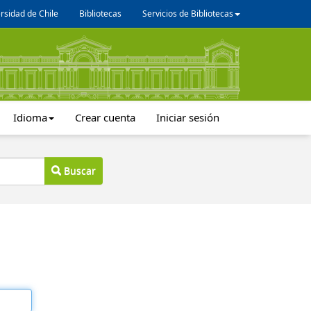
rsidad de Chile
Bibliotecas
Servicios de Bibliotecas
Idioma
Crear cuenta
Iniciar sesión
Buscar