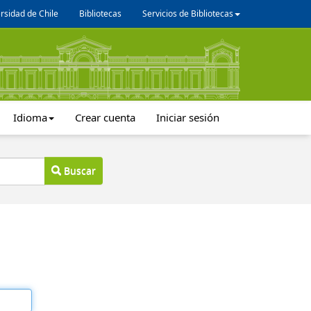
rsidad de Chile
Bibliotecas
Servicios de Bibliotecas
Idioma
Crear cuenta
Iniciar sesión
Buscar