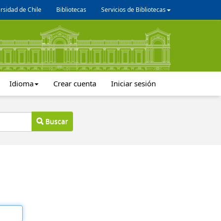
rsidad de Chile
Bibliotecas
Servicios de Bibliotecas
Idioma
Crear cuenta
Iniciar sesión
Buscar