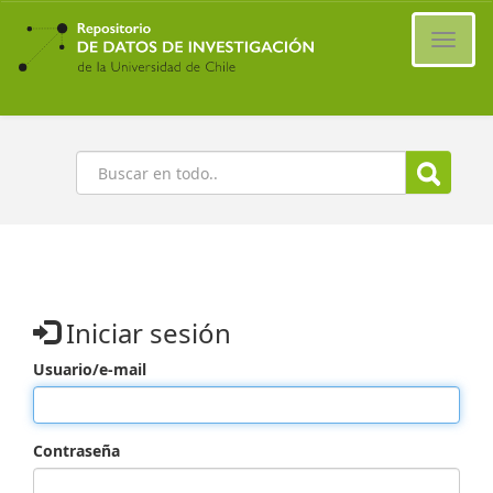
Ir
al
Cambi
contenido
naveg
principal
Buscar
Iniciar sesión
Usuario/e-mail
Contraseña