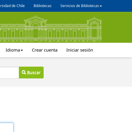
rsidad de Chile
Bibliotecas
Servicios de Bibliotecas
Idioma
Crear cuenta
Iniciar sesión
Buscar