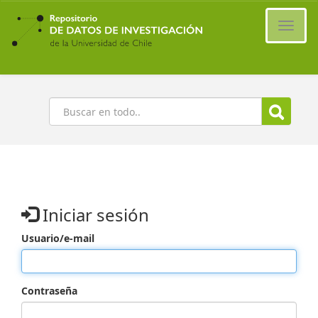
Ir
al
Cambi
contenido
naveg
principal
Buscar
Iniciar sesión
Usuario/e-mail
Contraseña