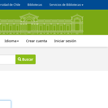
rsidad de Chile
Bibliotecas
Servicios de Bibliotecas
Idioma
Crear cuenta
Iniciar sesión
Buscar