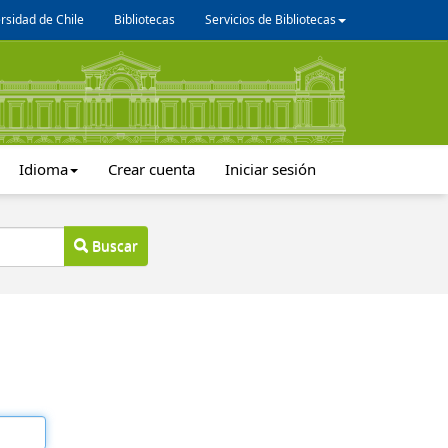
rsidad de Chile
Bibliotecas
Servicios de Bibliotecas
Idioma
Crear cuenta
Iniciar sesión
Buscar