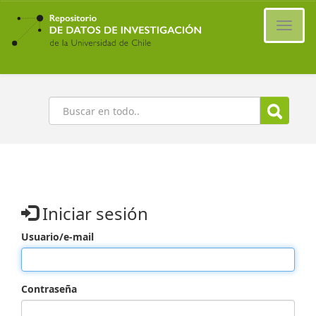
Ir
al
Cambi
contenido
naveg
principal
Buscar
Iniciar sesión
Usuario/e-mail
Contraseña