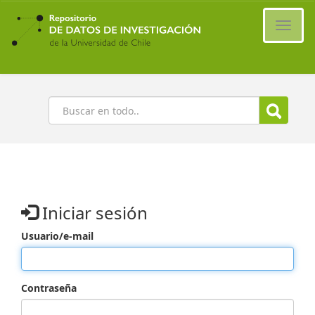
Ir
al
Cambi
contenido
naveg
principal
Buscar
Iniciar sesión
Usuario/e-mail
Contraseña