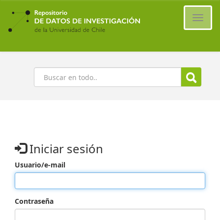
Ir
al
Cambi
contenido
naveg
principal
Buscar
Iniciar sesión
Usuario/e-mail
Contraseña