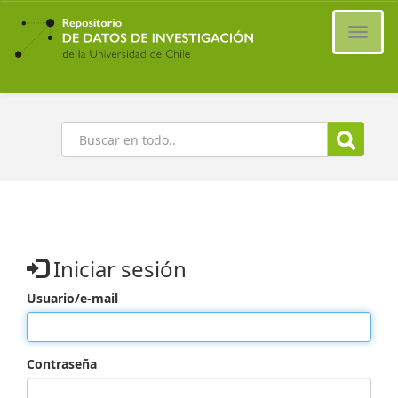
Ir
al
Cambi
contenido
naveg
principal
Buscar
Iniciar sesión
Usuario/e-mail
Contraseña