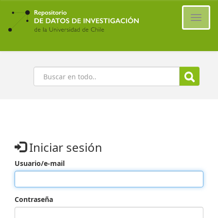
Ir
al
Cambi
contenido
naveg
principal
Buscar
Iniciar sesión
Usuario/e-mail
Contraseña