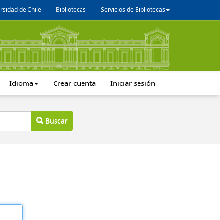
rsidad de Chile
Bibliotecas
Servicios de Bibliotecas
Idioma
Crear cuenta
Iniciar sesión
Buscar