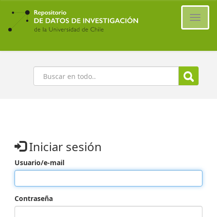
Ir
al
Cambi
contenido
naveg
principal
Buscar
Iniciar sesión
Usuario/e-mail
Contraseña