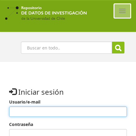
Ir
al
Cambi
contenido
naveg
principal
Buscar
Iniciar sesión
Usuario/e-mail
Contraseña