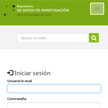
Ir
al
Cambi
contenido
naveg
principal
Buscar
Iniciar sesión
Usuario/e-mail
Contraseña