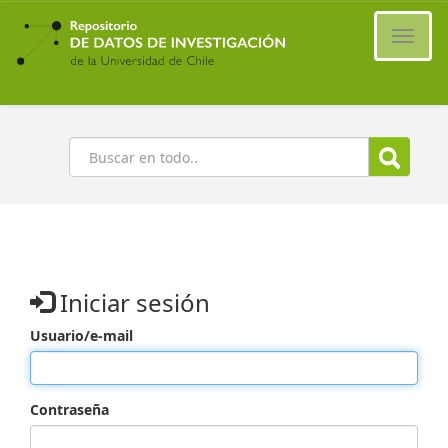
Ir
al
Cambi
contenido
naveg
principal
Buscar
Iniciar sesión
Usuario/e-mail
Contraseña