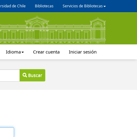
rsidad de Chile
Bibliotecas
Servicios de Bibliotecas
Idioma
Crear cuenta
Iniciar sesión
Buscar